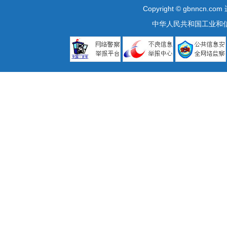
Copyright © gbnncn.com
中华人民共和国工业和