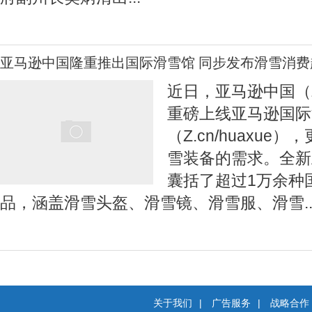
亚马逊中国隆重推出国际滑雪馆 同步发布滑雪消费
近日，亚马逊中国（Z
重磅上线亚马逊国际
（Z.cn/huaxu
雪装备的需求。全新
囊括了超过1万余种
品，涵盖滑雪头盔、滑雪镜、滑雪服、滑雪
.
关于我们
|
广告服务
|
战略合作