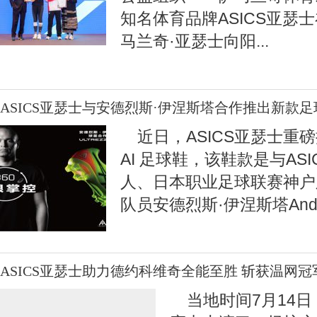
知名体育品牌ASICS亚瑟
马兰奇·亚瑟士向阳
...
ASICS亚瑟士与安德烈斯·伊涅斯塔合作推出新款足
近日，ASICS亚瑟士重磅推
AI 足球鞋，该鞋款是与AS
人、日本职业足球联赛神户
队员安德烈斯·伊涅斯塔Andr
ASICS亚瑟士助力德约科维奇全能至胜 斩获温网冠
当地时间7月14日