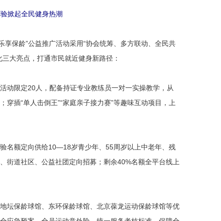
体验掀起全民健身热潮
乐享保龄”公益推广活动采用“协会统筹、多方联动、全民共
化三大亮点，打通市民就近健身新路径：
活动限定20人，配备持证专业教练员一对一实操教学，从
穿插“单人击倒王”“家庭亲子接力赛”等趣味互动项目，上
验名额定向供给10—18岁青少年、55周岁以上中老年、残
、街道社区、公益社团定向招募；剩余40%名额全平台线上
地坛保龄球馆、东环保龄球馆、北京葆龙运动保龄球馆等优