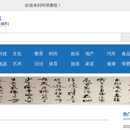
欢迎来到环球播报！
科技
文化
教育
时尚
娱乐
地产
汽车
食
电器
艺术
法治
体育
旅游
家居
健康
母
热