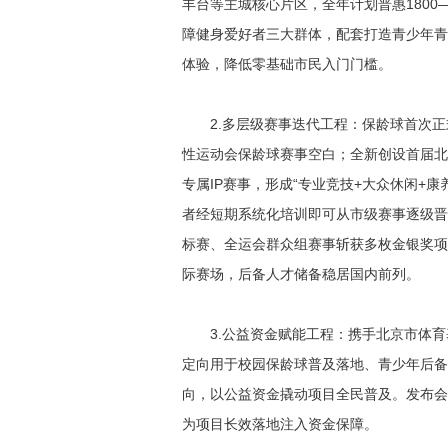
丰台等主城核心片区，全年计划普惠1800
障健身爱好者三大群体，配套打造青少年青
体验，降低零基础市民入门门槛。
2.多层级赛事迭代工程：保龄球首次
性运动会保龄球赛事空白；全新创设首届北
专属IP赛事，形成“专业竞技+大众休闲+
者经短期系统化培训即可从市级赛事逐级晋
标赛、全运会群众组赛事斩获多枚金银奖项
际赛场，后备人才储备稳居国内前列。
3.公益资金赋能工程：携手北京市体
定向用于校园保龄球普及落地、青少年后备
向，以公益资金撬动项目全民普及。发布会
为项目长效落地注入资金保障。