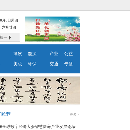
8月6日周四
六月廿四
搜一下
品
酒饮
能源
产业
公益
婴
美妆
环保
交通
专题
门推荐
更多>
2026全球数字经济大会智慧康养产业发展论坛在北京举行