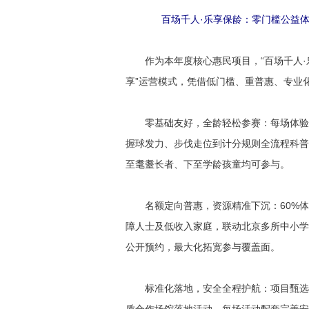
百场千人·乐享保龄：零门槛公益
作为本年度核心惠民项目，“百场千人·
享”运营模式，凭借低门槛、重普惠、专业
零基础友好，全龄轻松参赛：每场体验
握球发力、步伐走位到计分规则全流程科普；
至耄耋长者、下至学龄孩童均可参与。
名额定向普惠，资源精准下沉：60%体
障人士及低收入家庭，联动北京多所中小学
公开预约，最大化拓宽参与覆盖面。
标准化落地，安全全程护航：项目甄选