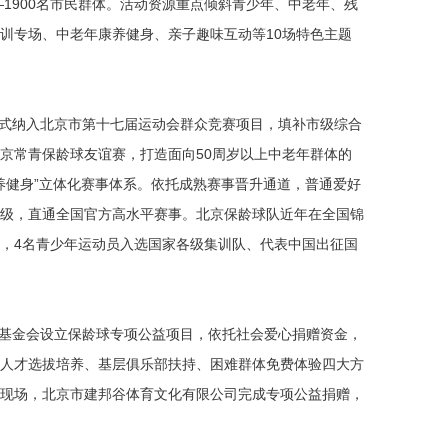
—1900名市民群体。活动资源重点倾斜青少年、中老年、残
训专场、中老年康养健身、亲子趣味互动等10场特色主题
正式纳入北京市第十七届运动会群众竞赛项目，填补市级综合
京常青保龄球友谊赛，打造面向50周岁以上中老年群体的
康养健身”立体化赛事体系。依托成熟赛事晋升通道，普通爱好
级，直通全国官方高水平赛事。北京保龄球队近年在全国锦
，4名青少年运动员入选国家各级集训队、代表中国出征国
育基金会设立保龄球专项公益项目，依托社会爱心捐赠资金，
人才选拔培养、基层俱乐部扶持、困难群体免费体验四大方
现场，北京市建邦谷体育文化有限公司完成专项公益捐赠，