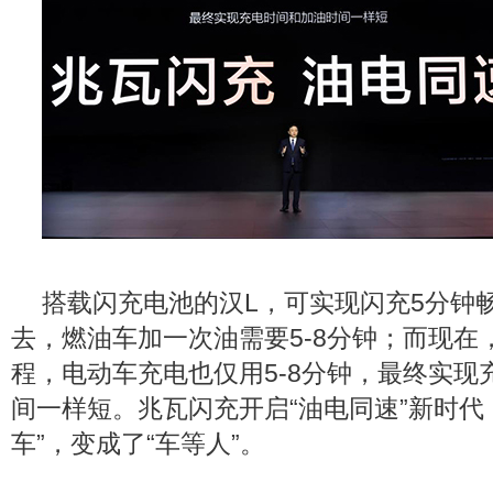
搭载闪充电池的汉L，可实现闪充5分钟畅
去，燃油车加一次油需要5-8分钟；而现在
程，电动车充电也仅用5-8分钟，最终实现
间一样短。兆瓦闪充开启“油电同速”新时代
车”，变成了“车等人”。