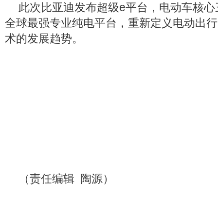
此次比亚迪发布超级e平台，电动车核心
全球最强专业纯电平台，重新定义电动出行
术的发展趋势。
（责任编辑 陶源）