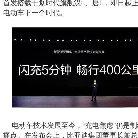
首发搭载于划时代旗舰汉L、唐L，即日起
电动车下一个时代。
电动车技术发展至今，“充电焦虑”仍是
痛点。在发布会上，比亚迪集团董事长兼总