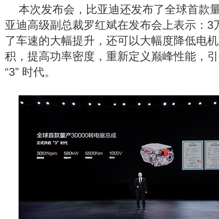
本次发布会，比亚迪还发布了全球首款量
亚迪高级副总裁罗红斌在发布会上表示：3
了车速的大幅提升，还可以大幅度降低电机
积，提高功率密度，重新定义巅峰性能，引
“3” 时代。