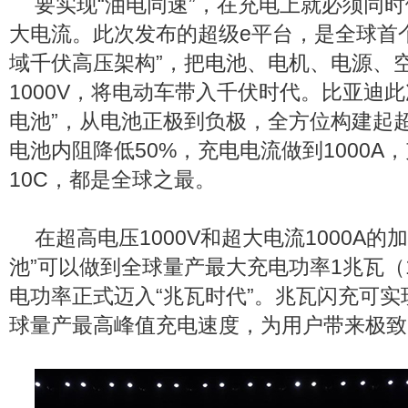
要实现“油电同速”，在充电上就必须同
大电流。此次发布的超级e平台，是全球首
域千伏高压架构”，把电池、电机、电源、
1000V，将电动车带入千伏时代。比亚迪
电池”，从电池正极到负极，全方位构建起
电池内阻降低50%，充电电流做到1000A
10C，都是全球之最。
在超高电压1000V和超大电流1000A的
池”可以做到全球量产最大充电功率1兆瓦（1
电功率正式迈入“兆瓦时代”。兆瓦闪充可实现
球量产最高峰值充电速度，为用户带来极致