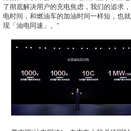
了彻底解决用户的充电焦虑，我们的追求，
电时间，和燃油车的加油时间一样短，也就
现「油电同速」。”