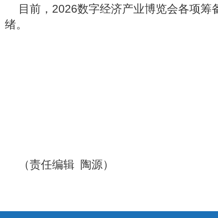
目前，2026数字经济产业博览会各项筹
绪。
（责任编辑 陶源）