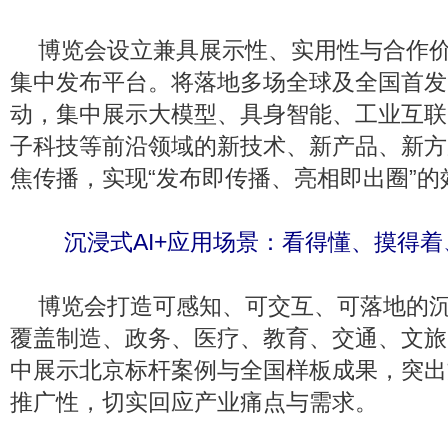
博览会设立兼具展示性、实用性与合作
集中发布平台。将落地多场全球及全国首发
动，集中展示大模型、具身智能、工业互联
子科技等前沿领域的新技术、新产品、新方
焦传播，实现“发布即传播、亮相即出圈”的
沉浸式AI+应用场景：看得懂、摸得
博览会打造可感知、可交互、可落地的沉
覆盖制造、政务、医疗、教育、交通、文旅
中展示北京标杆案例与全国样板成果，突出
推广性，切实回应产业痛点与需求。