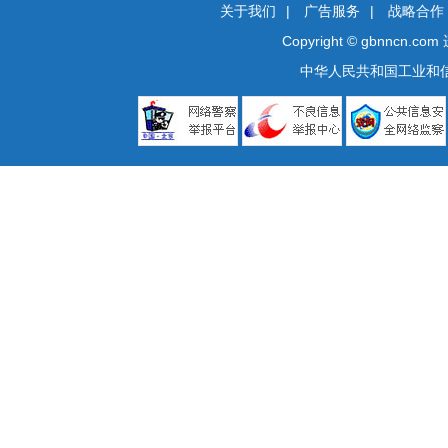
关于我们
|
广告服务
|
战略合作
Copyright © gbnncn.com
中华人民共和国工业和