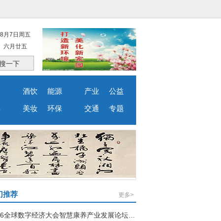
8月7日周五
六月廿五
搜一下
品
酒饮
能源
产业
公益
婴
美妆
环保
交通
专题
门推荐
更多>
2026全球数字经济大会智慧康养产业发展论坛在北京举行