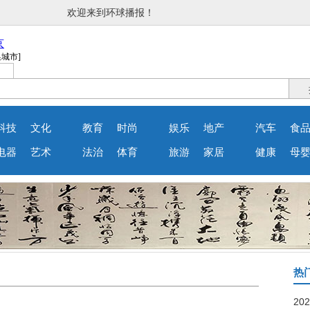
欢迎来到环球播报！
科技
文化
教育
时尚
娱乐
地产
汽车
食
电器
艺术
法治
体育
旅游
家居
健康
母
热